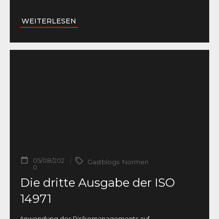
WEITERLESEN
05/08/202
Gastblogs
,
Normen
0
Die dritte Ausgabe der ISO
14971
Anwendung des Risikomanagements auf