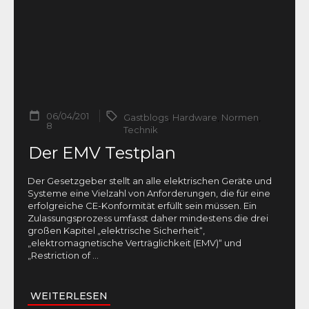
06/04/201
Gastblogs
,
Hardware
,
Normen
,
8
Technik
Der EMV Testplan
Der Gesetzgeber stellt an alle elektrischen Geräte und
Systeme eine Vielzahl von Anforderungen, die für eine
erfolgreiche CE-Konformität erfüllt sein müssen. Ein
Zulassungsprozess umfasst daher mindestens die drei
großen Kapitel „elektrische Sicherheit“,
„elektromagnetische Verträglichkeit (EMV)“ und
„Restriction of
...
WEITERLESEN