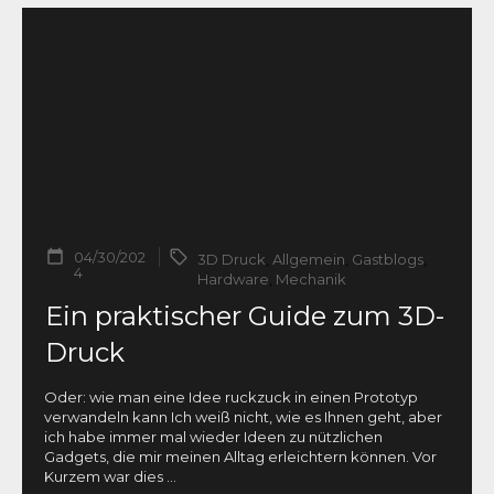
04/30/202
3D Druck
,
Allgemein
,
Gastblogs
,
4
Hardware
,
Mechanik
Ein praktischer Guide zum 3D-
Druck
Oder: wie man eine Idee ruckzuck in einen Prototyp
verwandeln kann Ich weiß nicht, wie es Ihnen geht, aber
ich habe immer mal wieder Ideen zu nützlichen
Gadgets, die mir meinen Alltag erleichtern können. Vor
Kurzem war dies
...