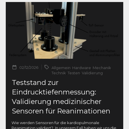
02/12/2026
Allgemein
,
Hardware
,
Mechanik
,
Technik
,
Testen
,
Validierung
Teststand zur
Eindrucktiefenmessung:
Validierung medizinischer
Sensoren für Reanimationen
Wie werden Sensoren für die kardiopulmonale
Reanimation validiert? In unserem Fall haben wir uns die