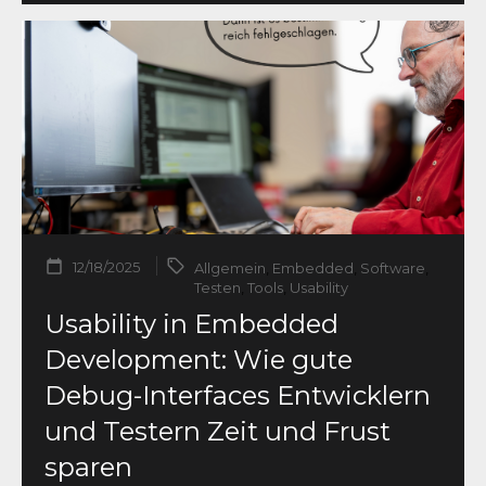
12/18/2025
Allgemein
,
Embedded
,
Software
,
Testen
,
Tools
,
Usability
Usability in Embedded
Development: Wie gute
Debug-Interfaces Entwicklern
und Testern Zeit und Frust
sparen