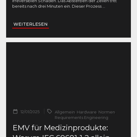
irreversiblen Schäden. Das Absterben der Zellen tritt
bereits nach drei Minuten ein. Dieser Prozess
...
WEITERLESEN
12/01/2025
Allgemein
,
Hardware
,
Normen
,
Requirements Engineering
EMV für Medizinprodukte: