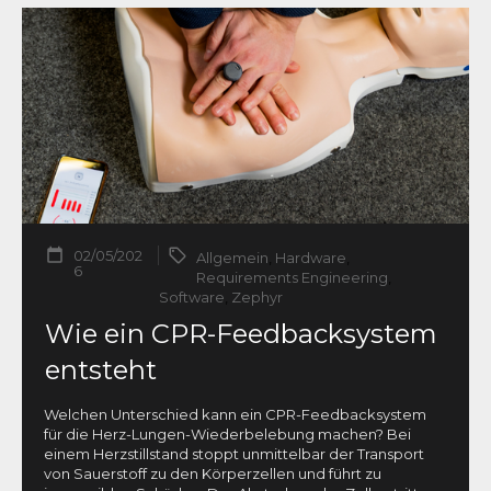
02/05/202
Allgemein
,
Hardware
,
6
Requirements Engineering
,
Software
,
Zephyr
Wie ein CPR-Feedbacksystem
entsteht
Welchen Unterschied kann ein CPR-Feedbacksystem
für die Herz-Lungen-Wiederbelebung machen? Bei
einem Herzstillstand stoppt unmittelbar der Transport
von Sauerstoff zu den Körperzellen und führt zu