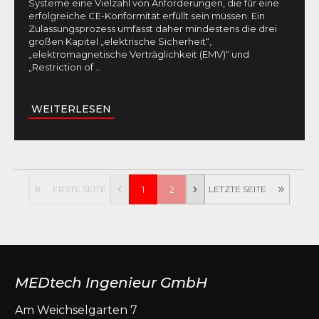
Systeme eine Vielzahl von Anforderungen, die für eine
erfolgreiche CE-Konformität erfüllt sein müssen. Ein
Zulassungsprozess umfasst daher mindestens die drei
großen Kapitel „elektrische Sicherheit“,
„elektromagnetische Verträglichkeit (EMV)“ und
„Restriction of
...
WEITERLESEN
ERSTE SEITE
1
2
LETZTE SEITE
MEDtech Ingenieur GmbH
Am Weichselgarten 7