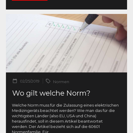
02/25/2019
Normen
Wo gilt welche Norm?
Welche Norm muss für die Zulassung eines elektrischen
Medizingeräts beachtet werden? Wie man das für die
wichtigsten Länder (also EU, USA und China)
herausfindet, soll in diesem Artikel beantwortet
werden. Der Artikel bezieht sich auf die 60601
Normenfamilie. Für
...