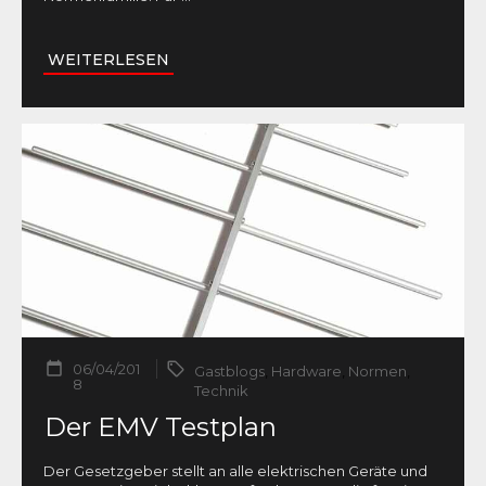
WEITERLESEN
06/04/201
Gastblogs
,
Hardware
,
Normen
,
8
Technik
Der EMV Testplan
Der Gesetzgeber stellt an alle elektrischen Geräte und