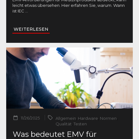
leicht etwas übersehen. Hier erfahren Sie, warum. Wann
ist IEC
...
WEITERLESEN
11/26/2025
Allgemein
,
Hardware
,
Normen
,
Qualität
,
Testen
Was bedeutet EMV für