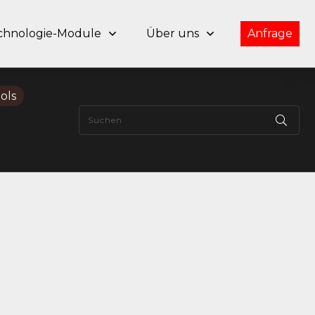
chnologie-Module
Über uns
Anfrage
ols