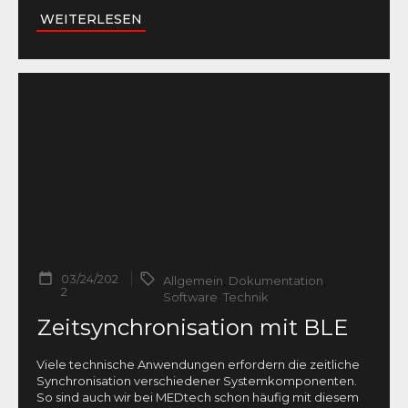
WEITERLESEN
03/24/202
Allgemein
,
Dokumentation
,
2
Software
,
Technik
Zeitsynchronisation mit BLE
Viele technische Anwendungen erfordern die zeitliche
Synchronisation verschiedener Systemkomponenten.
So sind auch wir bei MEDtech schon häufig mit diesem