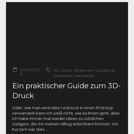
04/30/202
3D Druck
,
Allgemein
,
Gastblogs
,
4
Hardware
,
Mechanik
Ein praktischer Guide zum 3D-
Druck
Oder: wie man eine Idee ruckzuck in einen Prototyp
verwandeln kann Ich weiß nicht, wie es Ihnen geht, aber
ich habe immer mal wieder Ideen zu nützlichen
Gadgets, die mir meinen Alltag erleichtern können. Vor
Kurzem war dies
...