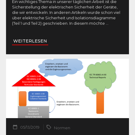
Ein wichtiges Thema in unserer täglichen Arbeit ist die
Sicherstellung der elektrischen Sicherheit der Geräte,
die wir entwickeln. In anderen Artikeln wurde schon viel
über elektrische Sicherheit und Isolationsdiagramme
(Teil 1 und Teil 2) geschrieben. In diesem möchte
...
WEITERLESEN
05/13/2019
Normen