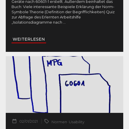
Geräte nach 60601-1 erstellt. Außerdem beinhaltet das
Buch: Viele interessante Beispiele Erklärung der Norm-
Symbole Theorie (Definition der Begrifflichkeiten) Quiz
zur Abfrage des Erlernten Arbeitshilfe
„Isolationsdiagramme nach
...
WEITERLESEN
02/01/2021
Normen
,
Usability