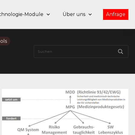
chnologie-Module
Über uns
Anfrage
ols