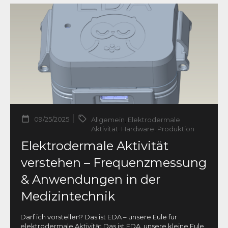
09/25/2025
Allgemein
,
Elektrodermale
Aktivität
,
Hardware
,
Produktion
Elektrodermale Aktivität
verstehen – Frequenzmessung
& Anwendungen in der
Medizintechnik
Darf ich vorstellen? Das ist EDA – unsere Eule für
elektrodermale Aktivität Das ist EDA, unsere kleine Eule