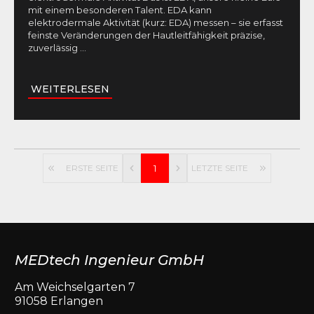
mit einem besonderen Talent. EDA kann
elektrodermale Aktivität (kurz: EDA) messen – sie erfasst
feinste Veränderungen der Hautleitfähigkeit präzise,
zuverlässig
...
WEITERLESEN
ERSTE SEITE
1
LETZTE SEITE
MEDtech Ingenieur GmbH
Am Weichselgarten 7
91058 Erlangen