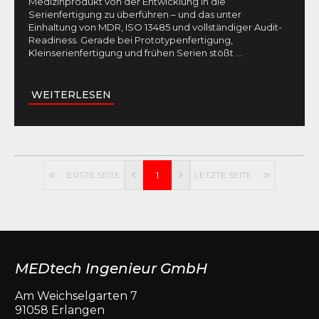
Medizinprodukt von der Entwicklung in die
Serienfertigung zu überführen – und das unter
Einhaltung von MDR, ISO 13485 und vollständiger Audit-
Readiness. Gerade bei Prototypenfertigung,
Kleinserienfertigung und frühen Serien stößt
...
WEITERLESEN
ERSTE SEITE
1
LETZTE SEITE
MEDtech Ingenieur GmbH
Am Weichselgarten 7
91058 Erlangen