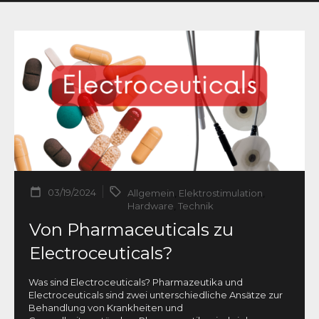
03/19/2024
Allgemein
,
Elektrostimulation
,
Hardware
,
Technik
Von Pharmaceuticals zu
Electroceuticals?
Was sind Electroceuticals? Pharmazeutika und
Electroceuticals sind zwei unterschiedliche Ansätze zur
Behandlung von Krankheiten und