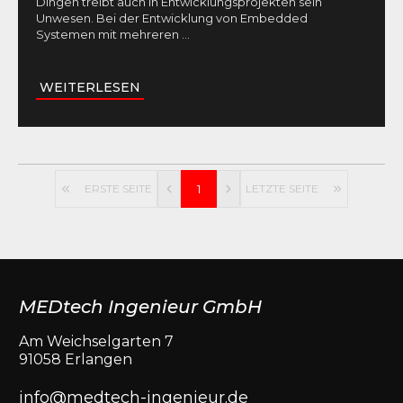
Dingen treibt auch in Entwicklungsprojekten sein
Unwesen. Bei der Entwicklung von Embedded
Systemen mit mehreren
...
WEITERLESEN
ERSTE SEITE
1
LETZTE SEITE
MEDtech Ingenieur GmbH
Am Weichselgarten 7
91058 Erlangen
info@medtech-ingenieur.de