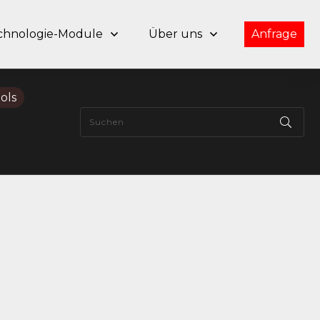
chnologie-Module
Über uns
Anfrage
ols