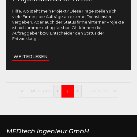
Hilfe, wo steht mein Projekt? Diese Frage stellen sich
viele Firmen, die Aufträge an externe Dienstleister
vergeben. Aber auch der Status firmeninterner Projekte
ist nicht immer richtig fassbar. Oft können die
Auftraggeber bzw. Entscheider den Status der
Entwicklung
...
WEITERLESEN
ERSTE SEITE
1
LETZTE SEITE
MEDtech Ingenieur GmbH