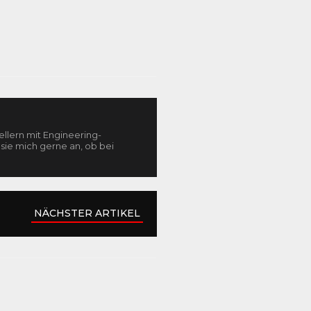
llern mit Engineering-
sie mich gerne an, ob bei
NÄCHSTER ARTIKEL