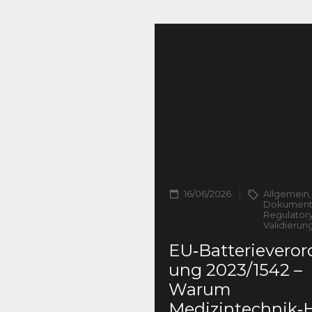
16/06/2026
Allgemein,
Dokumenta
Regulatory
Validierun
EU‑Batterieveror
ung 2023/1542 –
Warum
Medizintechnik‑