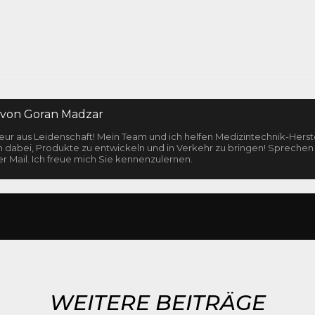
 von
Goran Madzar
ur aus Leidenschaft! Mein Team und ich helfen Medizintechnik-Herste
n dabei, Produkte zu entwickeln und in Verkehr zu bringen! Sprechen 
r Mail. Ich freue mich Sie kennenzulernen.
WEITERE BEITRÄGE