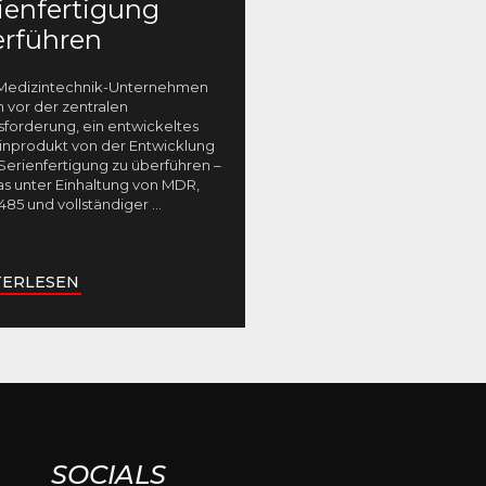
ienfertigung
rführen
 Medizintechnik-Unternehmen
 vor der zentralen
sforderung, ein entwickeltes
inprodukt von der Entwicklung
 Serienfertigung zu überführen –
as unter Einhaltung von MDR,
485 und vollständiger
...
TERLESEN
SOCIALS