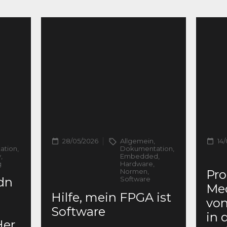
28/05/2026
Allgemein,
14
tion,
Dokumentation,
,
Embedded,
g
Hardware,
Normen,
Pro
dn
Software
Me
Hilfe, mein FPGA ist
von
Software
in 
Her