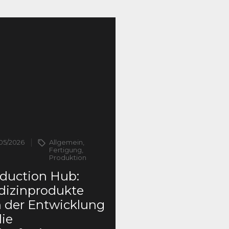
/05/2026
Allgemein,
Fertigung,
Produktion
duction Hub:
dizinprodukte
 der Entwicklung
die