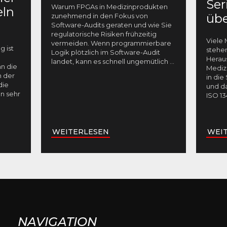
Ser
Warum FPGAs in Medizinprodukten
eln
übe
zunehmend in den Fokus von
Software-Audits geraten und wie Sie
regulatorische Risiken frühzeitig
Viele
vermeiden. Wenn programmierbare
 ist
stehen
Logik plötzlich im Software-Audit
Herau
landet, kann es schnell ungemütlich
...
nn die
Mediz
n der
in die
die
und d
n sehr
ISO 13
WEITERLESEN
WEI
NAVIGATION