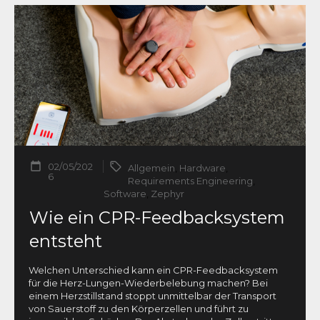
02/05/202
Allgemein
,
Hardware
,
6
Requirements Engineering
,
Software
,
Zephyr
Wie ein CPR-Feedbacksystem
entsteht
Welchen Unterschied kann ein CPR-Feedbacksystem
für die Herz-Lungen-Wiederbelebung machen? Bei
einem Herzstillstand stoppt unmittelbar der Transport
von Sauerstoff zu den Körperzellen und führt zu