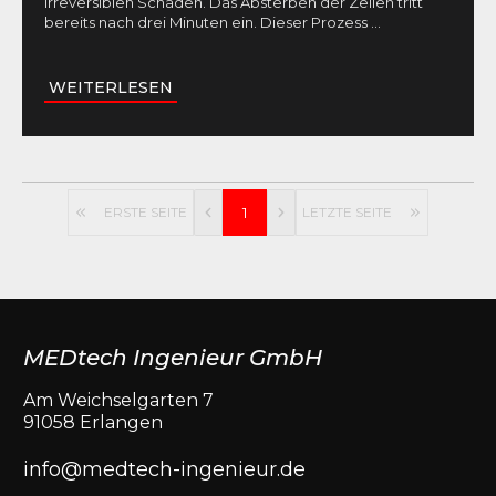
irreversiblen Schäden. Das Absterben der Zellen tritt
bereits nach drei Minuten ein. Dieser Prozess
...
WEITERLESEN
ERSTE SEITE
1
LETZTE SEITE
MEDtech Ingenieur GmbH
Am Weichselgarten 7
91058 Erlangen
info@medtech-ingenieur.de