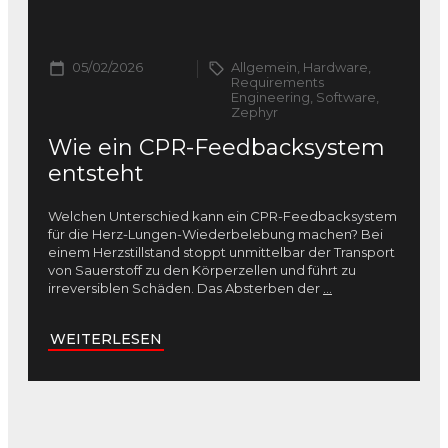
05/02/2026
Allgemein, Hardware,
Requirements
Engineering, Software,
Zephyr
Wie ein CPR-Feedbacksystem
entsteht
Welchen Unterschied kann ein CPR-Feedbacksystem
für die Herz-Lungen-Wiederbelebung machen? Bei
einem Herzstillstand stoppt unmittelbar der Transport
von Sauerstoff zu den Körperzellen und führt zu
irreversiblen Schäden. Das Absterben der
...
WEITERLESEN