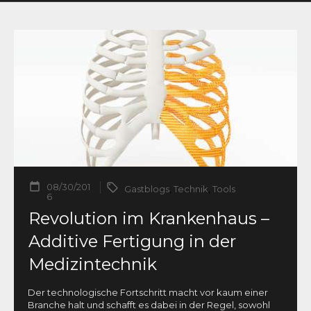
08/30/201
Gastblogs
,
Technik
,
Tools
6
Revolution im Krankenhaus –
Additive Fertigung in der
Medizintechnik
Der technologische Fortschritt macht vor kaum einer
Branche halt und schafft es dabei in der Regel, sowohl