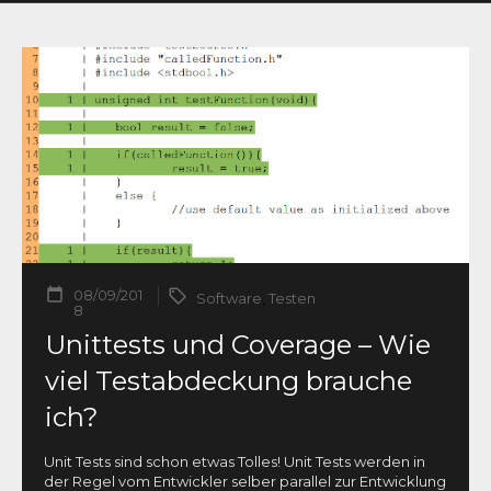
08/09/201
Software
,
Testen
8
Unittests und Coverage – Wie
viel Testabdeckung brauche
ich?
Unit Tests sind schon etwas Tolles! Unit Tests werden in
der Regel vom Entwickler selber parallel zur Entwicklung